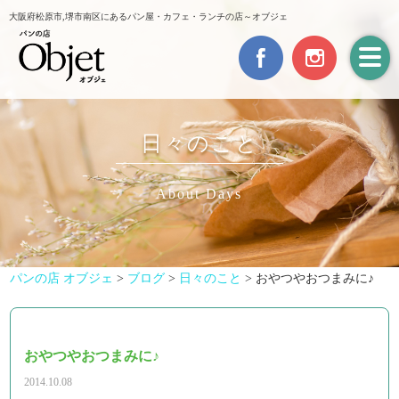
大阪府松原市,堺市南区にあるパン屋・カフェ・ランチの店～オブジェ
日々のこと
About Days
パンの店 オブジェ
>
ブログ
>
日々のこと
>
おやつやおつまみに♪
おやつやおつまみに♪
2014.10.08