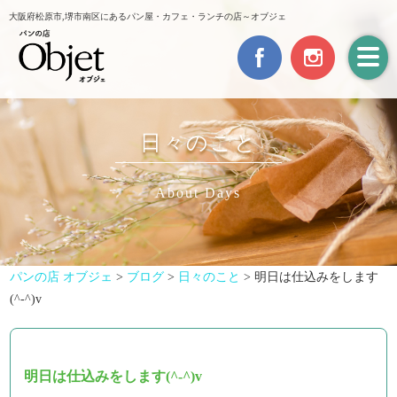
大阪府松原市,堺市南区にあるパン屋・カフェ・ランチの店～オブジェ
日々のこと
About Days
パンの店 オブジェ
>
ブログ
>
日々のこと
>
明日は仕込みをします
(^-^)v
明日は仕込みをします(^-^)v