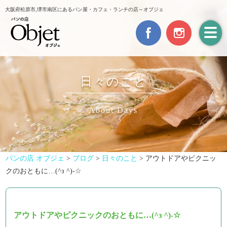
大阪府松原市,堺市南区にあるパン屋・カフェ・ランチの店～オブジェ
日々のこと
About Days
パンの店 オブジェ
>
ブログ
>
日々のこと
>
アウトドアやピクニッ
クのおともに…(^з ^)-☆
アウトドアやピクニックのおともに…(^з ^)-☆