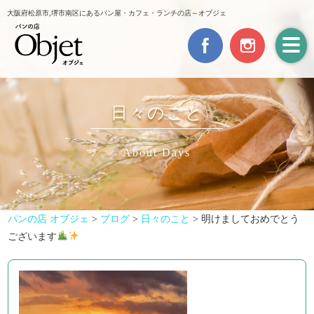
大阪府松原市,堺市南区にあるパン屋・カフェ・ランチの店～オブジェ
日々のこと
About Days
パンの店 オブジェ
>
ブログ
>
日々のこと
>
明けましておめでとう
ございます