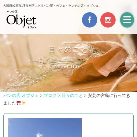
大阪府松原市,堺市南区にあるパン屋・カフェ・ランチの店～オブジェ
日々のこと
About Days
パンの店 オブジェ
>
ブログ
>
日々のこと
>
安芸の宮島に行ってき
ました