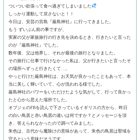
ついつい欲張って食べ過ぎてしまいました
しっかり運動して戻さないと！！
今日は、安芸の宮島『厳島神社』に行ってきました。
もう ずいぶん前の事ですが、
実家の父が家族旅行の行き先を決めるとき、行きたいと言った
のが『厳島神社』でした。
数年後、父は他界し、それが最後の旅行となりました。
その旅行に仕事で行けなかった私は、父が行きたいと言ったそ
の場所へずっと行きたくて…。
やっと行けた厳島神社は、お天気が良かったこともあって、本
当に美しく輝いていて、心が洗われる様でした。
厳島神社のパワーをいただけたような気がして、行って良かっ
たと心から思えた場所でした。
オブジェのFBを読んで下さっているイギリスの方から、昨日
の白い鳥居と赤い鳥居の違いは何ですか？とメッセージを頂
き、答えられなかったので調べてみました。
朱色は、古代から魔除けの意味があって、朱色の鳥居は聖域を
守るという意味だそうです。