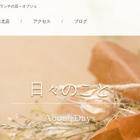
・ランチの店～オブジェ
泉北店
/
アクセス
/
ブログ
日々のこと
About Days