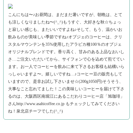
こんにちは〜♪お昼間は、まだまだ暑いですが、朝晩は、とて
も涼しくなりましたね〜(^_^)もうすぐ、大好きな秋☆ちょっ
と寂しい感じも、またいいですよね♪そして、もう、温かいお
飲みものが美味しい季節ですね♪オブジェのコーヒーは、クリ
スタルマウンテンを35%使用したアラビカ種100％のオブジェ
オリジナルブレンドです。香り高く、甘みのある上品なおいし
さ…ご注文いただいてから、サイフォンで心を込めて煎ててい
ます。お一人でコーヒーを飲みに来て下さるお客様も結構いら
っしゃいますよ〜。嬉しいですね…♪コーヒー豆の販売もして
いますので、是非お試し下さいませ☆(200g1050円)そうそう、
大事なこと忘れてました！この美味しいコーヒーを届けて下さ
るのは、大阪西区南堀江にあるこだわりコーヒー店「旭珈琲」
さんhttp://www.asahicoffee.co.jp もチェックしてみてください
ね！泉北店チーフでした(^_^)