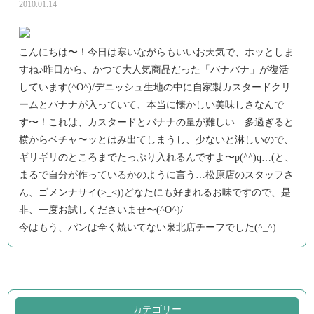
2010.01.14
こんにちは〜！今日は寒いながらもいいお天気で、ホッとしま
すね♪昨日から、かつて大人気商品だった「バナバナ」が復活
しています(^O^)/デニッシュ生地の中に自家製カスタードクリ
ームとバナナが入っていて、本当に懐かしい美味しさなんで
す〜！これは、カスタードとバナナの量が難しい…多過ぎると
横からベチャ〜ッとはみ出てしまうし、少ないと淋しいので、
ギリギリのところまでたっぷり入れるんですよ〜p(^^)q…(と、
まるで自分が作っているかのように言う…松原店のスタッフさ
ん、ゴメンナサイ(>_<))どなたにも好まれるお味ですので、是
非、一度お試しくださいませ〜(^O^)/
今はもう、パンは全く焼いてない泉北店チーフでした(^_^)
カテゴリー