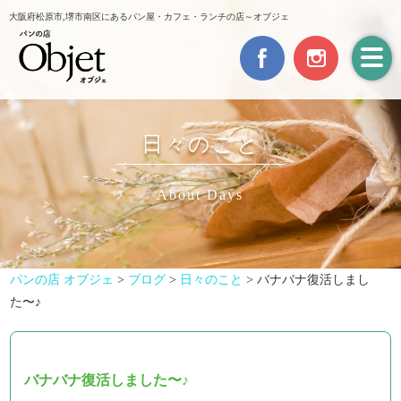
大阪府松原市,堺市南区にあるパン屋・カフェ・ランチの店～オブジェ
日々のこと
About Days
パンの店 オブジェ
>
ブログ
>
日々のこと
>
バナバナ復活しまし
た〜♪
バナバナ復活しました〜♪