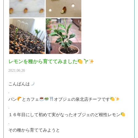
レモンを種から育ててみました
2021.06.26
こんばんは
.
パン
とカフェ
オブジェの泉北店チーフです
.
１６年目にして初めて実がなったオブジェのど根性レモン
.
その種から育ててみようと
.