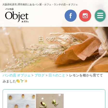
大阪府松原市,堺市南区にあるパン屋・カフェ・ランチの店～オブジェ
日々のこと
About Days
パンの店 オブジェ
>
ブログ
>
日々のこと
>
レモンを種から育てて
みました