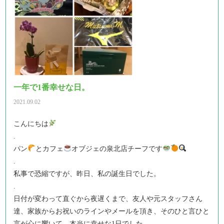
一年で1番幸せな日。
2021.09.02
こんにちは
.
パン
とカフェ
オブジェの泉北店チーフです
.
私事で恐縮ですが、昨日、私の誕生日でした。
.
日付が変わって直ぐから夜遅くまで、友人や元スタッフさん
達、家族からお祝いのラインやメールを頂き、そのひと言ひと
言が心に響いて、本当に幸せな1日でした。