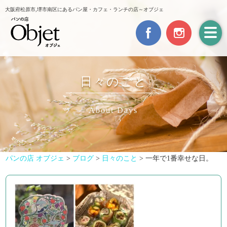
大阪府松原市,堺市南区にあるパン屋・カフェ・ランチの店～オブジェ
日々のこと
About Days
パンの店 オブジェ
>
ブログ
>
日々のこと
>
一年で1番幸せな日。