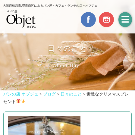
大阪府松原市,堺市南区にあるパン屋・カフェ・ランチの店～オブジェ
日々のこと
About Days
パンの店 オブジェ
>
ブログ
>
日々のこと
>
素敵なクリスマスプレ
ゼント