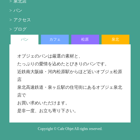
泉北店
パン
アクセス
ブログ
パン
カフェ
松原
泉北
オブジェのパンは厳選の素材と、
たっぷりの愛情を込めたとびきりのパンです。
近鉄南大阪線・河内松原駅からほど近いオブジェ松原
店
泉北高速鉄道・泉ヶ丘駅の住宅街にあるオブジェ泉北
店で
お買い求めいただけます。
是非一度、お立ち寄り下さい。
Copyright © Cafe Objet All rights reserved.