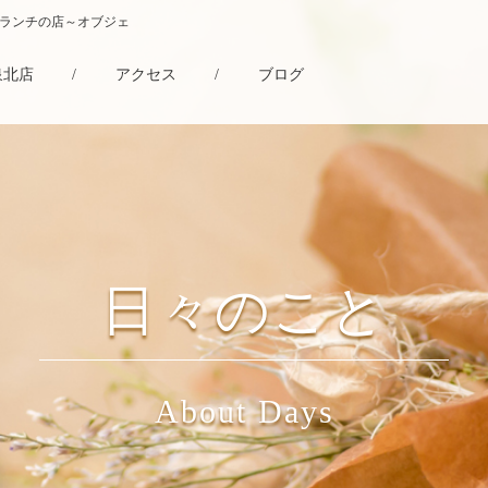
・ランチの店～オブジェ
泉北店
/
アクセス
/
ブログ
日々のこと
About Days