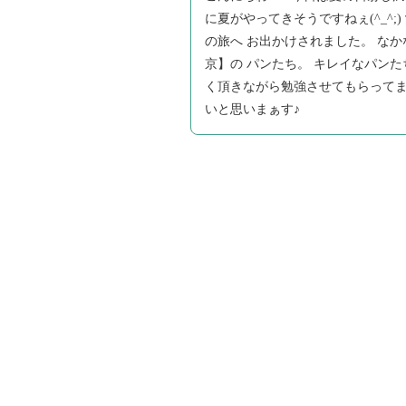
に夏がやってきそうですねぇ(^_^;
の旅へ お出かけされました。 なか
京】の パンたち。 キレイなパンた
く頂きながら勉強させてもらってます
いと思いまぁす♪