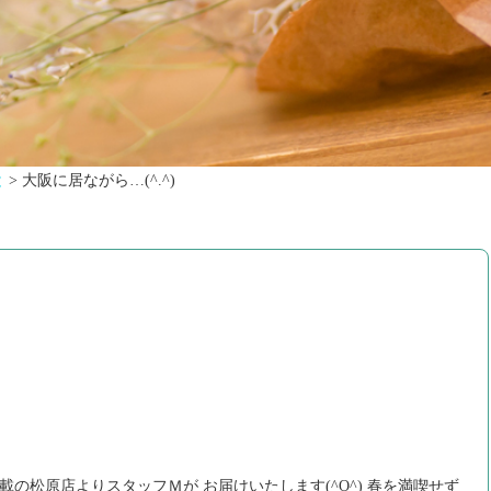
と
>
大阪に居ながら…(^.^)
載の松原店よりスタッフＭが お届けいたします(^O^) 春を満喫せず