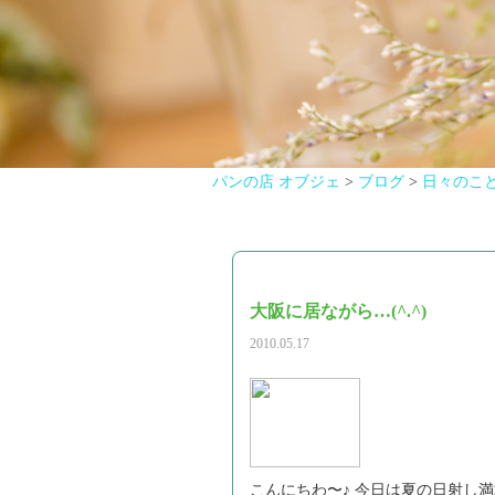
パンの店 オブジェ
>
ブログ
>
日々のこ
大阪に居ながら…(^.^)
2010.05.17
こんにちわ〜♪ 今日は夏の日射し満