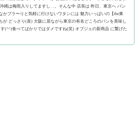
) 沖縄は梅雨入りしてますし…。そんな中 店長は 昨日、東京へ パン
なかブラ〜りと気軽に行けないワタシには 魅力いっぱいの【the東
ちが どっさり(喜) 大阪に居ながら東京の有名どころのパンを美味し
(^^)食べてばかりではダメですね(笑) オブジェの新商品 に繋げた