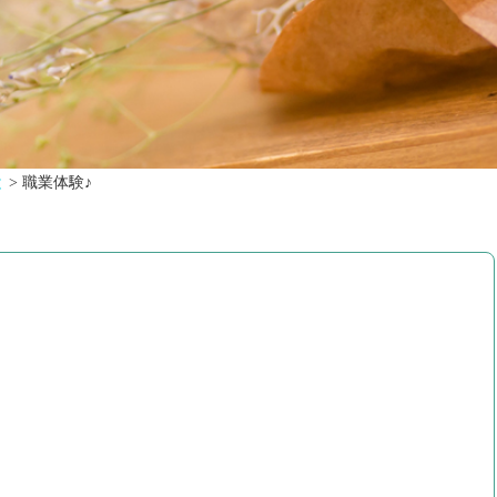
と
>
職業体験♪