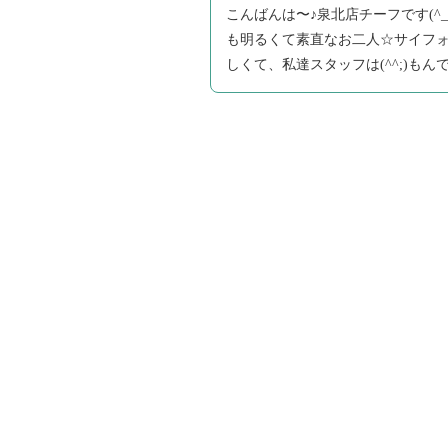
こんばんは〜♪泉北店チーフです(^_
も明るくて素直なお二人☆サイフ
しくて、私達スタッフは(^^;)も