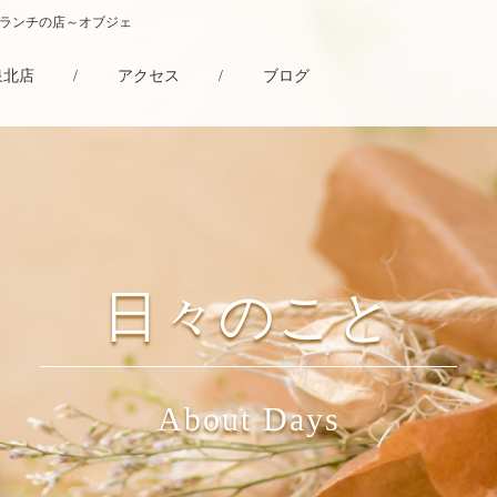
・ランチの店～オブジェ
泉北店
/
アクセス
/
ブログ
日々のこと
About Days