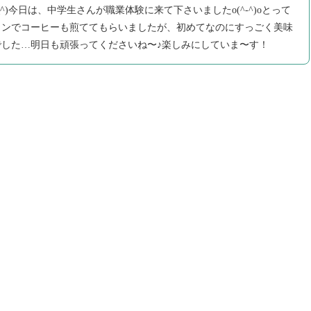
^)今日は、中学生さんが職業体験に来て下さいましたo(^-^)oとって
ォンでコーヒーも煎ててもらいましたが、初めてなのにすっごく美味
んでした…明日も頑張ってくださいね〜♪楽しみにしていま〜す！