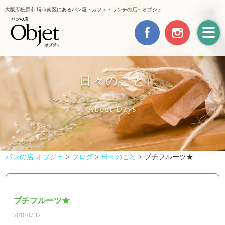
大阪府松原市,堺市南区にあるパン屋・カフェ・ランチの店～オブジェ
日々のこと
About Days
パンの店 オブジェ
>
ブログ
>
日々のこと
>
プチフルーツ★
プチフルーツ★
2010.07.12