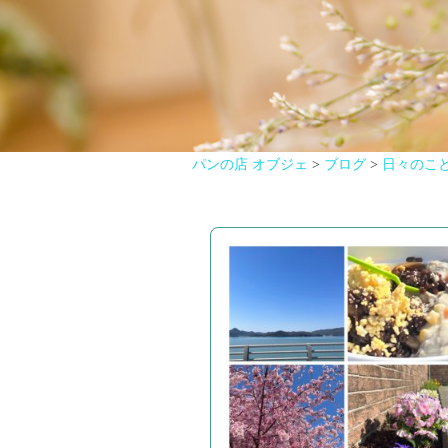
パンの店 オブジェ
>
ブログ
>
日々のこ