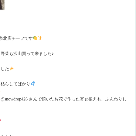
泉北店チーフです
野菜も沢山買って来ました♪
ました
は枯らしてばかり
nowdrop426 さんで頂いたお花で作った寄せ植えも、ふんわりし