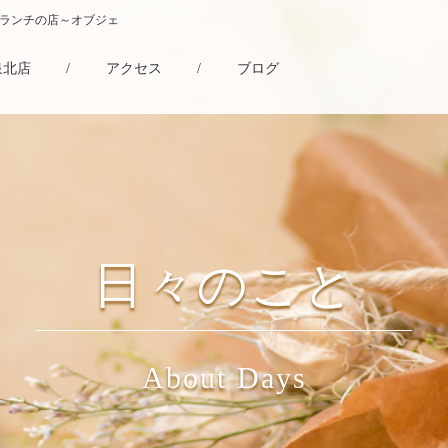
・ランチの店～オブジェ
泉北店
/
アクセス
/
ブログ
日々のこと
About Days