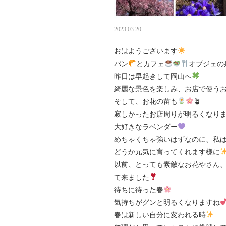
2023.03.20
おはようございます
パン
とカフェ
オブジェの
昨日は早起きして岡山へ
綺麗な景色を楽しみ、お店で使うお
そして、お花の苗も
🪴
寂しかったお店周りが明るくなり
大好きなラベンダー
めちゃくちゃ強いはずなのに、私
どうか元気に育ってくれます様に
以前、とっても素敵なお花やさん、@s
て来ました
待ちに待った春
気持ちがグンと明るくなりますね
春は新しい自分に変われる時