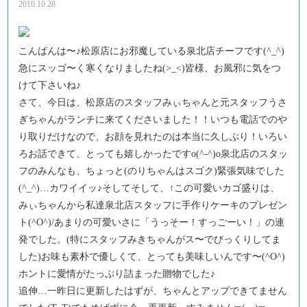
2010.10.28
こんばんは〜♪松原店にお邪魔している泉北店チーフです(^_^)
急にスッゴ〜く寒くなりましたね(>_<)皆様、お風邪に気をつ
けて下さいね♪
さて、今日は、松原店のスタッフみぃちゃんと元スタッフうさ
ぎちゃんがランチに来てくださいました！！いつも電話でのや
り取りだけなので、お顔を見れたのは本当に久しぶり！いろい
ろお話できて、とっても嬉しかったですo(^-^)o泉北店のスタッ
フのみんなも、ちょっと(のりちゃんはスゴク)緊張気味でした
(^_^)…カワイイッ♪そしてそして、↑この可愛いカゴ盛りは、
みぃちゃんから私達泉北店スタッフに手作りケーキのプレゼン
ト(^O^)/あまりの可愛いさに「うっそー！すっごーい！」の連
発でした。(特にスタッフみきちゃんがス〜でびっくりしてま
した)お味も素朴で優しくて、とっても美味しいんです〜(^O^)
ホントに愛情がたっぷり詰まった贈物でした♪
追伸…一昨日に更新したはずが、ちゃんとアップできてません