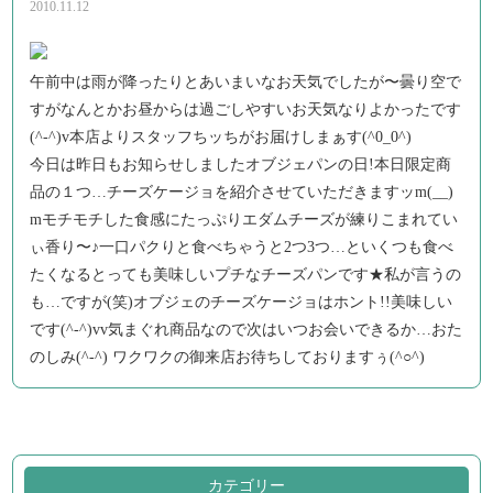
2010.11.12
午前中は雨が降ったりとあいまいなお天気でしたが〜曇り空で
すがなんとかお昼からは過ごしやすいお天気なりよかったです
(^-^)v本店よりスタッフちッちがお届けしまぁす(^0_0^)
今日は昨日もお知らせしましたオブジェパンの日!本日限定商
品の１つ…チーズケージョを紹介させていただきますッm(__)
mモチモチした食感にたっぷりエダムチーズが練りこまれてい
ぃ香り〜♪一口パクりと食べちゃうと2つ3つ…といくつも食べ
たくなるとっても美味しいプチなチーズパンです★私が言うの
も…ですが(笑)オブジェのチーズケージョはホント!!美味しい
です(^-^)vv気まぐれ商品なので次はいつお会いできるか…おた
のしみ(^-^) ワクワクの御来店お待ちしておりますぅ(^○^)
カテゴリー