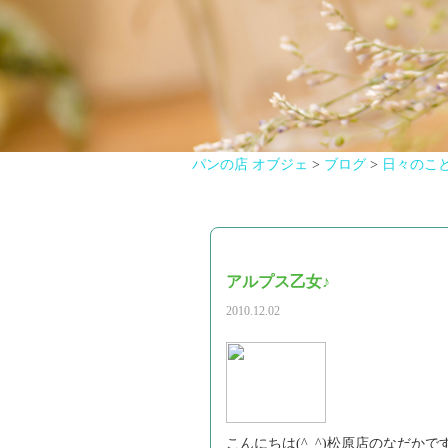
パンの店 オブジェ
>
ブログ
>
日々のこ
アルプス乙女♪
2010.12.02
こんにちは(^_^)松原店のなだ