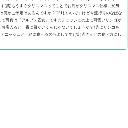
す(笑)もうすぐクリスマスってことでお店がクリスマス仕様に変身
マスは何かご予定はあるんですか？USJもいいですけど今流行りのなばな
りまして写真は『アルプス乙女』です☆デニッシュの上に可愛いリンゴが
立ってお店入ると一番に目がいくんじゃないでしょうか？♪先にリンゴを
デニッシュと一緒に食べるのもよしです♪(笑)皆さんどの食べ方にし