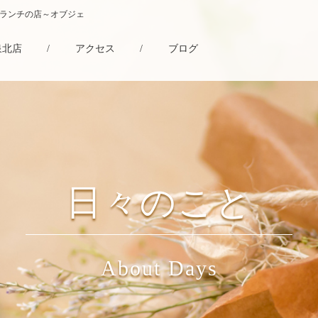
・ランチの店～オブジェ
泉北店
/
アクセス
/
ブログ
日々のこと
About Days