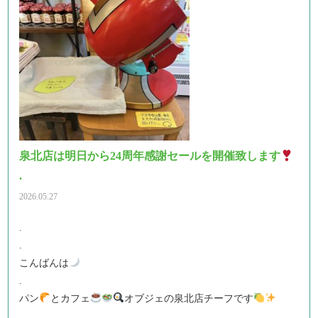
泉北店は明日から24周年感謝セールを開催致します
.
2026.05.27
.
.
こんばんは
.
パン
とカフェ
オブジェの泉北店チーフです
.