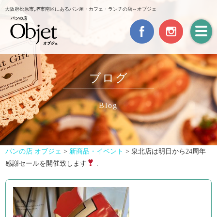
大阪府松原市,堺市南区にあるパン屋・カフェ・ランチの店～オブジェ
ブログ
Blog
パンの店 オブジェ
>
新商品・イベント
>
泉北店は明日から24周年
感謝セールを開催致します
.