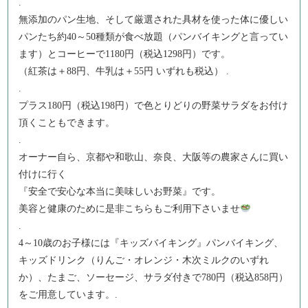
.
無添加のパン生地、そして厳選された具材を使った体に優しい
パンたち約40～50種類が食べ放題（パンバイキングと言ってい
ます）とコーヒーで1180円（税込1298円）です。
（紅茶は＋88円、牛乳は＋55円 いずれも税込） .
.
プラス180円（税込198円）で色とりどりの野菜サラダをお付け
頂くこともできます。
.
オーナー自ら、京都や和歌山、奈良、大阪等の農家さんに買い
付けに行く
『安全で安心な本当に美味しいお野菜』です。
美容と健康のために是非こちらもご利用下さいませ
.
4～10歳のお子様には『キッズバイキング』パンバイキング、
キッズドリンク（りんご・オレンジ・木次ミルクのいずれ
か）、たまご、ソーセージ、サラダ付きで780円（税込858円）
をご用意しています。.