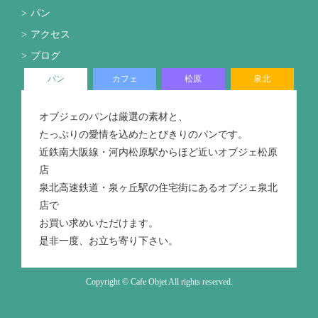
パン
アクセス
ブログ
パン
カフェ
松原
泉北
オブジェのパンは厳選の素材と、
たっぷりの愛情を込めたとびきりのパンです。
近鉄南大阪線・河内松原駅からほど近いオブジェ松原
店
泉北高速鉄道・泉ヶ丘駅の住宅街にあるオブジェ泉北
店で
お買い求めいただけます。
是非一度、お立ち寄り下さい。
Copyright © Cafe Objet All rights reserved.