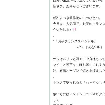
自分の生活が成り立っているのも
皆さま、ありがとうございます。
.
感謝すべき農作物の中のひとつ。
今日は、人気商品、お芋のフランス
介いたします
.
*『お芋フランススペシャル』
￥280（税込¥302）
.
外皮はパリッと薄く、中身はもっ
マイモと紫芋をこぼれ落ちてしま
け、石窯オーブンで焼き上げまし
.
トンクで取られると「わ～ずっし
.
紫いもにはアントシアニンやビタミ
して