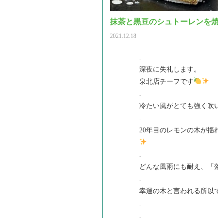
抹茶と黒豆のシュトーレンを
2021.12.18
.
深夜に失礼します。
泉北店チーフです
.
冷たい風がとても強く吹
.
20年目のレモンの木が
.
どんな風雨にも耐え、「
.
幸運の木と言われる所以
.
.