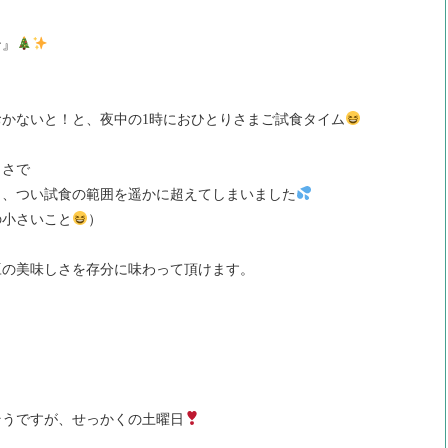
』
かないと！と、夜中の1時におひとりさまご試食タイム
しさで
と、つい試食の範囲を遥かに超えてしまいました
の小さいこと
）
豆の美味しさを存分に味わって頂けます。
そうですが、せっかくの土曜日