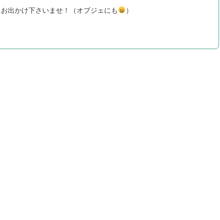
にお出かけ下さいませ！（オブジェに
も
）