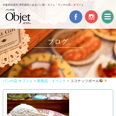
大阪府松原市,堺市南区にあるパン屋・カフェ・ランチの店～オブジェ
ブログ
Blog
パンの店 オブジェ
>
新商品・イベント
>
ココナッツボール