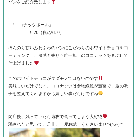
パンをご紹介致します
.
.
*『ココナッツボール』
¥120（税込¥130）
.
ほんのり甘いふわふわのパンにこだわりのホワイトチョコをコ
ーティングし、食感も香りも唯一無二のココナッツをまぶして
仕上げました
.
このホワイトチョコがタダモノではないのです
美味しいだけでなく、ココナッツは食物繊維が豊富で、腸の調
子を整えてくれますから嬉しい事だらけですね
.
.
閉店後、残っていたら速攻で食べてしまう大好物
騙されたと思って、是非、一度お試しくださいませ*\(^o^)/*