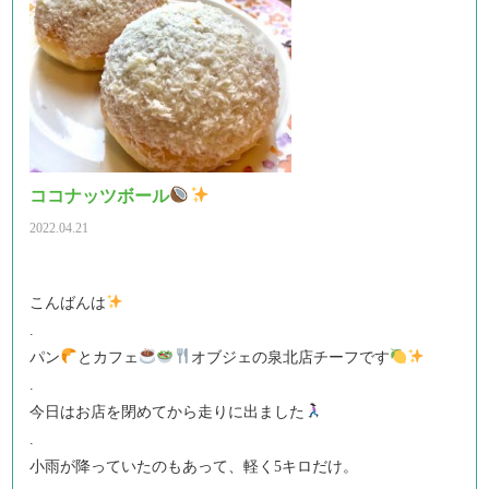
ココナッツボール
2022.04.21
こんばんは
.
パン
とカフェ
オブジェの泉北店チーフです
.
今日はお店を閉めてから走りに出ました
.
小雨が降っていたのもあって、軽く5キロだけ。