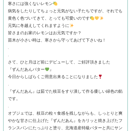
寒さには強くないレモン
病気をしたりしてちょっと元気がない子たちですが、それでも
黄色く色づいてきて、とっても可愛いのです
元気に冬越えしてくれますように
皆さまのお家のレモンはお元気ですか？
苗木が小さい時は、寒さから守ってあげて下さいね！
.
.
さて、ひと月ほど前にデビューして、ご好評頂きました
『ずんだあんバター
』
今日からしばらくご用意出来ることになりました
.
『ずんだあん』は茹でた枝豆をすり潰して作る優しい緑色の餡
です。
.
オブジェでは、枝豆の粒々食感を残しながらも、しっとりと爽
やかな甘さに仕上げた『ずんだあん』をカリッと焼き上げたフ
ランスパンにたっぷりと塗り、北海道産特級バターと共にサン