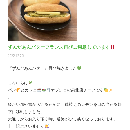
ずんだあんバターフランス再びご用意しています
2022.12.26
『ずんだあんバター』再び焼きました
.
こんにちは
パン
とカフェ
オブジェの泉北店チーフです
.
冷たい風や雪から守るために、鉢植えのレモンを日の当たる軒
下に移動しました。
大通りからお入り頂く時、通路が少し狭くなっております。
申し訳ございません