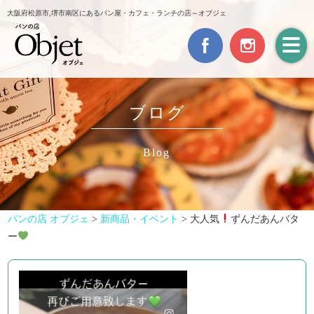
大阪府松原市,堺市南区にあるパン屋・カフェ・ランチの店～オブジェ
ブログ
Blog
パンの店 オブジェ
>
新商品・イベント
>
大人気
ずんだあんバタ
ー