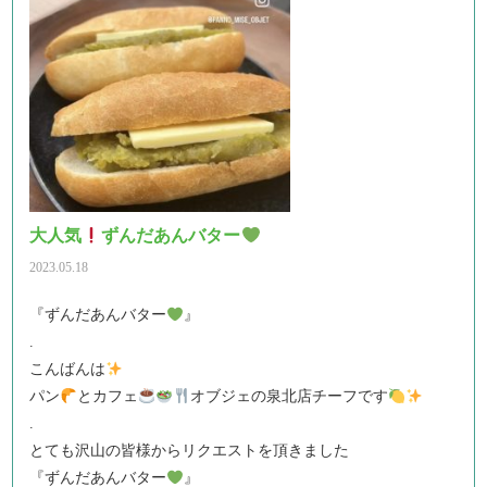
大人気
ずんだあんバター
2023.05.18
『ずんだあんバター
』
.
こんばんは
パン
とカフェ
オブジェの泉北店チーフです
.
とても沢山の皆様からリクエストを頂きました
『ずんだあんバター
』