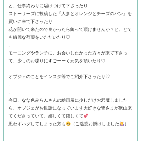
と、仕事終わりに駆けつけて下さったり
ストーリーズに投稿した『人参とオレンジとチーズのパン』を
買いに来て下さったり
花が開いて来たので良かったら飾って頂けませんか？と、とて
も綺麗な芍薬をいただいたり♡
.
モーニングやランチに、お会いしたかった方々が来て下さっ
て、少しのお喋りにすごーーく元気を頂いたり♡
.
オブジェのことをインスタ等でご紹介下さったり♡
.
.
今日、なな色みらんさんの絵画展に少しだけお邪魔しました
ら、オブジェがお世話になっています大好きな皆さまが沢山来
てくださっていて、嬉しくて嬉しくて
思わずハグしてしまった方も
（ご迷惑お掛けしました
）
.
.