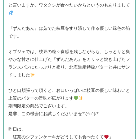
と言いますか、ワタクシが食べたいからというのもありまして
.
『ずんだあん』は茹でた枝豆をすり潰して作る優しい緑色の餡
です。
.
オブジェでは、枝豆の粒々食感を残しながらも、しっとりと爽
やかな甘さに仕上げた『ずんだあん』をカリッと焼き上げたフ
ランスパンにたっぷりと塗り、北海道産特級バターと共にサン
ドしました
.
ひと口頬張って頂くと、お口いっぱいに枝豆の優しい味わいと
上質のバターの旨味が広がります
期間限定の商品でございます。
是非、この機会にお試しくださいませ*\(^o^)/*
.
昨日は、
「紅茶のシフォンケーキがどうしても食べたくて
」