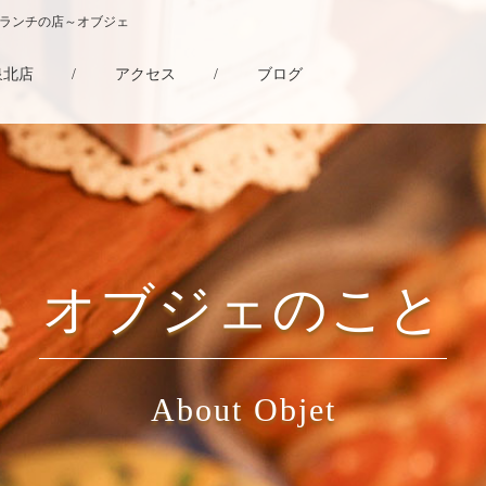
・ランチの店～オブジェ
泉北店
/
アクセス
/
ブログ
オブジェのこと
About Objet