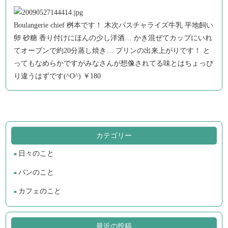
Boulangerie chief 桝本です！ 木次パスチャライズ牛乳 平地飼い
卵 砂糖 香り付けにほんの少し洋酒… かき混ぜてカップにいれ
てオーブンで約20分蒸し焼き… プリンの出来上がりです！ と
ってもなめらかですがみなさんが想像されてる味とはちょっぴ
り違うはずです(^O^) ￥180
カテゴリー
日々のこと
パンのこと
カフェのこと
最近の投稿