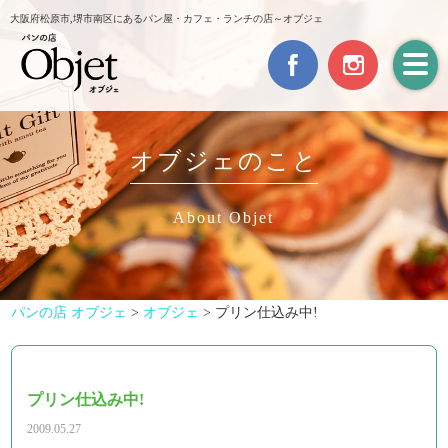
大阪府松原市,堺市南区にあるパン屋・カフェ・ランチの店～オブジェ
オブジェのこと
About Objet
パンの店 オブジェ
>
オブジェ
>
プリン仕込み中!
プリン仕込み中!
2009.05.27